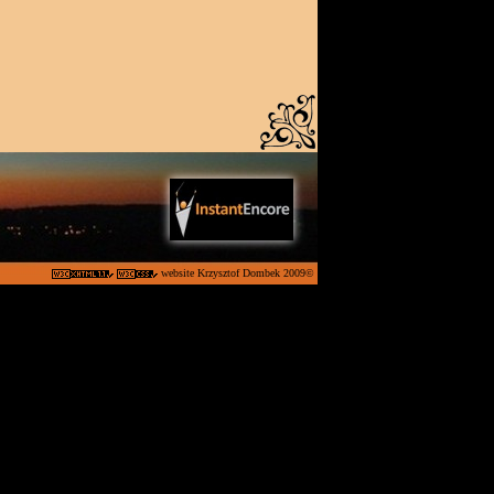
website
Krzysztof Dombek 2009©