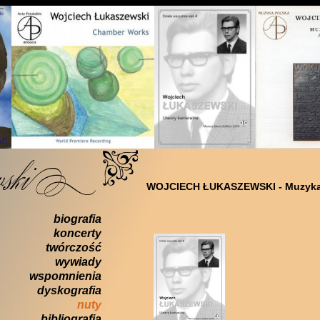
WOJCIECH ŁUKASZEWSKI - Muzyka
biografia
koncerty
twórczość
wywiady
wspomnienia
dyskografia
nuty
bibliografia