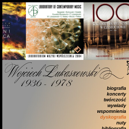
biografia
koncerty
twórczość
wywiady
wspomnienia
dyskografia
nuty
bibliografia