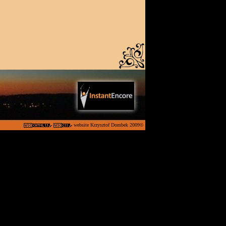
website
Krzysztof Dombek 2009©